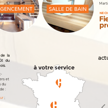
Marti
 de la
act
ût du
ois.
t-
ers et
s du
de :
eur
;