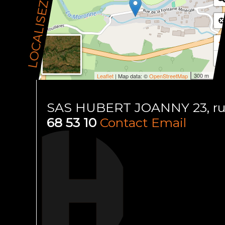
LOCALISEZ-NOUS
+
−
300 m
Leaflet
| Map data: ©
OpenStreetMap
SAS HUBERT JOANNY 23, rue d
68 53 10
Contact Email