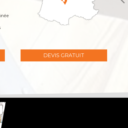
tinée
s
DEVIS GRATUIT