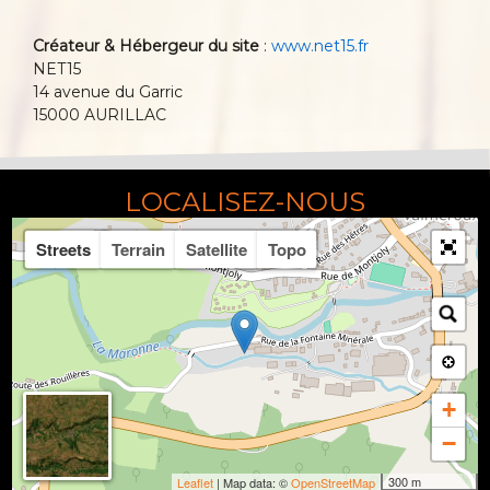
Créateur & Hébergeur du site
:
www.net15.fr
NET15
14 avenue du Garric
15000 AURILLAC
LOCALISEZ-NOUS
Streets
Terrain
Satellite
Topo
+
−
300 m
Leaflet
| Map data: ©
OpenStreetMap