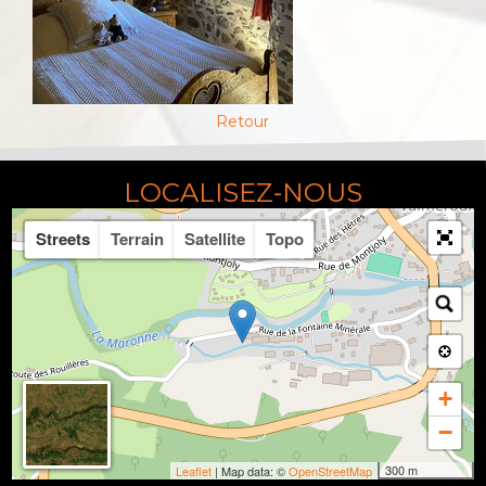
Retour
LOCALISEZ-NOUS
Streets
Terrain
Satellite
Topo
+
−
300 m
Leaflet
| Map data: ©
OpenStreetMap